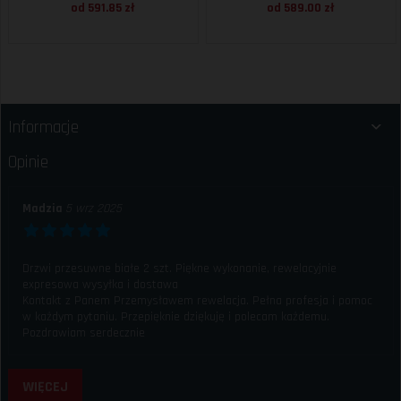
od 591.85 zł
od 589.00 zł
Informacje
Opinie
Madzia
5 wrz 2025
Drzwi przesuwne białe 2 szt. Piękne wykonanie, rewelacyjnie
expresowa wysyłka i dostawa
Kontakt z Panem Przemysławem rewelacja. Pełna profesja i pomoc
w każdym pytaniu. Przepięknie dziękuję i polecam każdemu.
Pozdrawiam serdecznie
WIĘCEJ