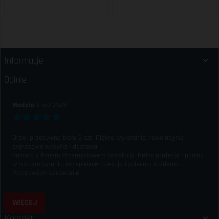
Informacje
Opinie
Madzia
5 wrz 2025
Drzwi przesuwne białe 2 szt. Piękne wykonanie, rewelacyjnie
expresowa wysyłka i dostawa
Kontakt z Panem Przemysławem rewelacja. Pełna profesja i pomoc
w każdym pytaniu. Przepięknie dziękuję i polecam każdemu.
Pozdrawiam serdecznie
WIĘCEJ
Kontakt