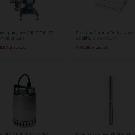
aw 1-pompowy ZHUSF 7.4.1 SD
Grundfos Agregat Podnoszący
yfikat CNBOP)
Sololift2 C-3 97775317
0.00 zł za
szt.
1749.00 zł za
szt.
a UNILIFT KP 150 A 1,0.3kW
Pompa głębinowa SP 30-1 MS 4