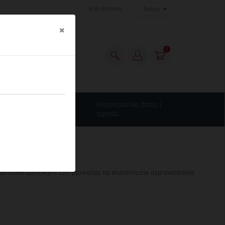
Kraj dostawy:
Polska
×
0
Maszyny budowlane,
Wyposażenie domu i
narzędzia
ogrodu
darstwie domowym, tzn. pozwalają na ekonomiczne doprowadzenie