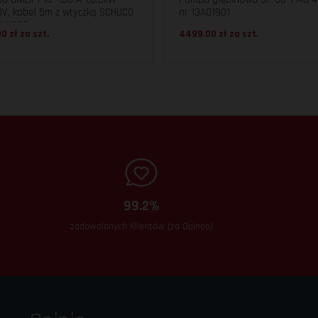
0V, kabel 5m z wtyczką SCHUCO
nr 13A01901
11H1600
00 zł za
szt.
4499.00 zł za
szt.
99.2%
zadowolonych Klientów (za Opineo)