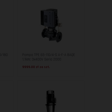
0/180
Pompa TPE 65-110/4-S A-F-A BAQE
1,1kW; 3x400V Seria 2000
9999.00 zł za
szt.