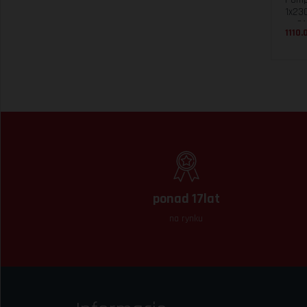
1x23
nr 0
1110.
ponad 17lat
na rynku