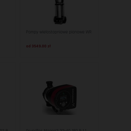
Pompy wielostopniowe pionowe WR
od 3549.00 zł
02 B
Grundfos Magna3 32-40 180 R 1.1