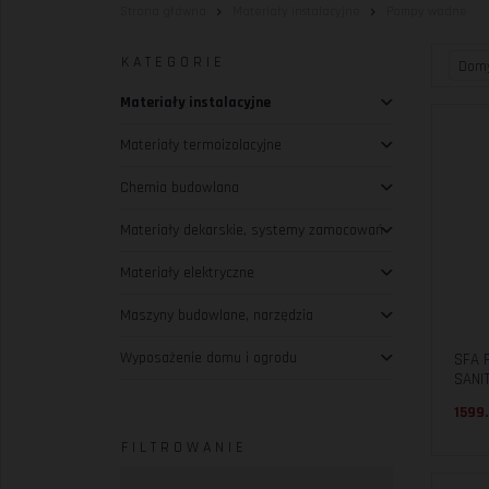
Strona główna
Materiały instalacyjne
Pompy wodne
KATEGORIE
Materiały instalacyjne
Materiały termoizolacyjne
Chemia budowlana
Materiały dekarskie, systemy zamocowań
Materiały elektryczne
Maszyny budowlane, narzędzia
Wyposażenie domu i ogrodu
SFA 
SANIT
1599.
FILTROWANIE