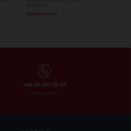
(97924254)
2399.00 zł za
szt.
+48 68 347 28 99
obsługa klienta