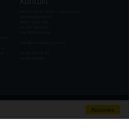
Kontakt
N&F Comercio Spółka z ograniczoną
odpowiedzialnością
Niałek Wielki 83a
64-200 Wolsztyn
woj. Wielkopolskie
esowa
biuro@niewiadomski.com.pl
c w
iam
tel. 68 347 28 99
tel. 69 7725016
Rozumiem