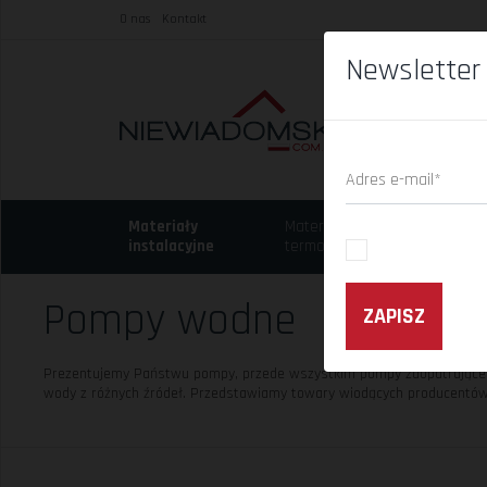
O nas
Kontakt
Newsletter
Adres e-mail*
Materiały
Materiały
Chem
instalacyjne
termoizolacyjne
budo
Pompy wodne
ZAPISZ
Prezentujemy Państwu pompy, przede wszystkim pompy zaopatrujące
wody z różnych źródeł. Przedstawiamy towary wiodących producentów, 