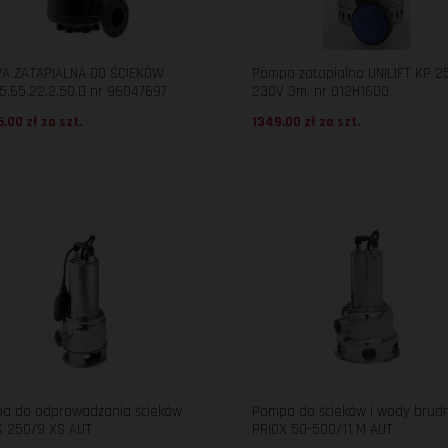
A ZATAPIALNA DO ŚCIEKÓW
Pompa zatapialna UNILIFT KP 2
5.65.22.2.50.D nr 96047697
230V 3m. nr 012H1600
.00 zł za
szt.
1349.00 zł za
szt.
a do odprowadzania ścieków
Pompa do ścieków i wody brud
X 250/9 XS AUT
PRIOX 50-500/11 M AUT