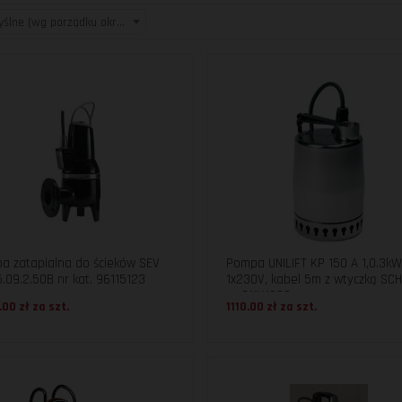
Domyślne (wg porządku określonego w kategorii)
a zatapialna do ścieków SEV
Pompa UNILIFT KP 150 A 1,0.3k
.09.2.50B nr kat. 96115123
1x230V, kabel 5m z wtyczką SC
nr 011H1600
.00 zł za
szt.
1110.00 zł za
szt.