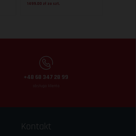
1499.00 zł za
szt.
+48 68 347 28 99
obsługa klienta
Kontakt