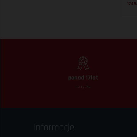
1749.
ponad 17lat
na rynku
Informacje