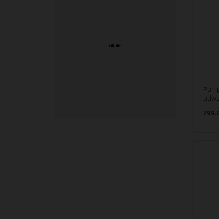
Pomp
odwo
1x23
799.0