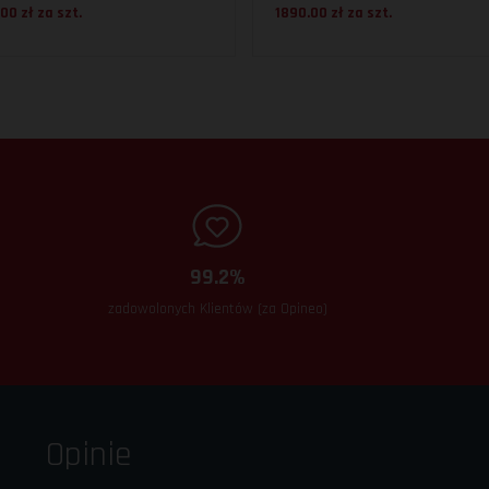
00 zł za
szt.
1890.00 zł za
szt.
99.2%
zadowolonych Klientów (za Opineo)
Opinie