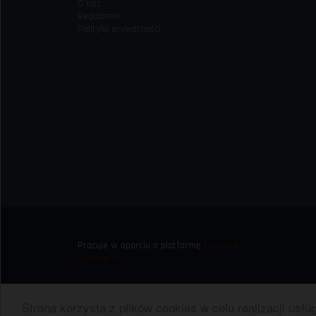
O nas
Regulamin
Polityka prywatności
Pracuje w oparciu o platformę
Extreme
Commerce
Strona korzysta z plików cookies w celu realizacji usłu