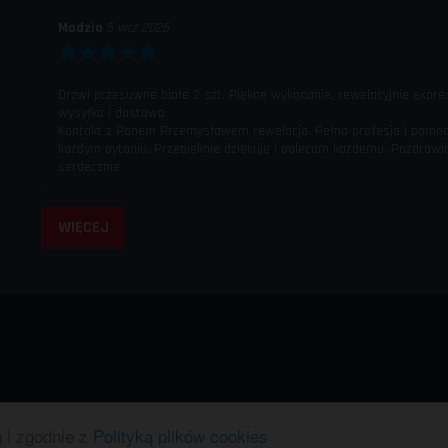
Madzia
5 wrz 2025
Drzwi przesuwne białe 2 szt. Piękne wykonanie, rewelacyjnie expr
wysyłka i dostawa
Kontakt z Panem Przemysławem rewelacja. Pełna profesja i pomo
każdym pytaniu. Przepięknie dziękuję i polecam każdemu. Pozdraw
serdecznie
WIĘCEJ
g i zgodnie z
Polityką plików cookies