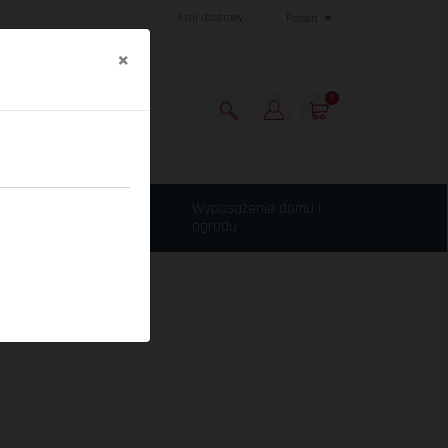
Kraj dostawy:
Polska
×
0
Maszyny budowlane,
Wyposażenie domu i
narzędzia
ogrodu