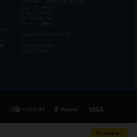
N&F Comercio Spółka z ograniczoną
odpowiedzialnością
Niałek Wielki 83a
64-200 Wolsztyn
woj. Wielkopolskie
esowa
biuro@niewiadomski.com.pl
c w
iam
tel. 68 347 28 99
tel. 69 7725016
Rozumiem