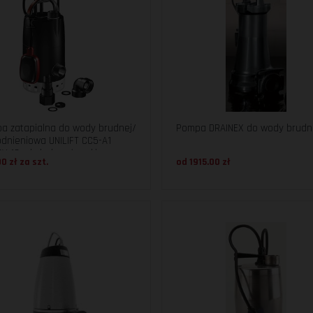
a zatapialna do wody brudnej/
Pompa DRAINEX do wody brudn
dnieniowa UNILIFT CC5-A1
0V 10m kabel, z pływakiem
0 zł za
szt.
od 1915.00 zł