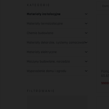
KATEGORIE
Materiały instalacyjne
Materiały termoizolacyjne
Chemia budowlana
Materiały dekarskie, systemy zamocowań
Materiały elektryczne
Maszyny budowlane, narzędzia
Wyposażenie domu i ogrodu
Pomp
65.65
5900
FILTROWANIE