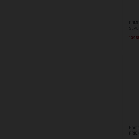
POMP
SEV6
13965
Pomp
PRIO