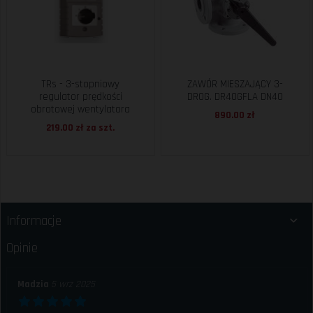
TRs - 3-stopniowy
ZAWÓR MIESZAJĄCY 3-
regulator prędkości
DROG. DR40GFLA DN40
obrotowej wentylatora
890.00 zł
219.00 zł za
szt.
Informacje
Opinie
Madzia
5 wrz 2025