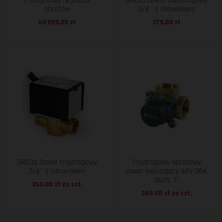
5-stopniowy regulator
SRV2d Zawór dwudrogowy
obrotów
3/4`` z siłownikiem
od 599.00 zł
279.00 zł
SRQ3d Zawór trójdrogowy
Trójdrogowy obrotowy
3/4`` z siłownikiem
zawór mieszający ARV 384,
DN25, 1''
360.00 zł za
szt.
249.00 zł za
szt.