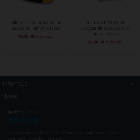
Cillit Sek 28 Urządzenie do
CILLIT KALK EX-MOBIL
usuwania kamienia i rdzy
Urządzenie do usuwania
kamienia i rdzy
5200.00 zł za
szt.
13290.00 zł za
szt.
Informacje
Opinie
Madzia
5 wrz 2025
Drzwi przesuwne białe 2 szt. Piękne wykonanie, rewelacyjnie
expresowa wysyłka i dostawa