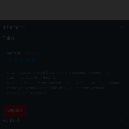
Informacje
Opinie
Madzia
5 wrz 2025
Drzwi przesuwne białe 2 szt. Piękne wykonanie, rewelacyjnie
expresowa wysyłka i dostawa
Kontakt z Panem Przemysławem rewelacja. Pełna profesja i pomoc
w każdym pytaniu. Przepięknie dziękuję i polecam każdemu.
Pozdrawiam serdecznie
WIĘCEJ
Kontakt