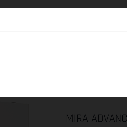
ia
Materiały dekarskie, systemy
Materiały
wlana
zamocowań
elektryczne
< Poprzedni produkt
Następny produkt >
MIRA ADVANCE