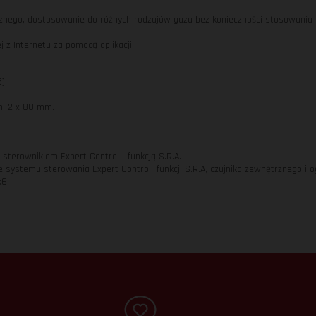
icznego, dostosowanie do różnych rodzajów gazu bez konieczności stosowani
 z Internetu za pomocą aplikacji
).
, 2 x 80 mm.
sterownikiem Expert Control i funkcją S.R.A.
e systemu sterowania Expert Control, funkcji S.R.A, czujnika zewnętrznego i
x6.