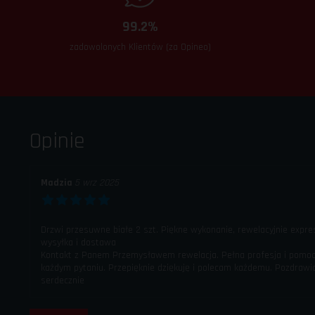
99.2%
zadowolonych Klientów (za Opineo)
Opinie
Madzia
5 wrz 2025
Drzwi przesuwne białe 2 szt. Piękne wykonanie, rewelacyjnie expr
wysyłka i dostawa
Kontakt z Panem Przemysławem rewelacja. Pełna profesja i pomo
każdym pytaniu. Przepięknie dziękuję i polecam każdemu. Pozdraw
serdecznie