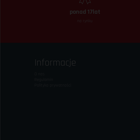
ponad 17lat
na rynku
Informacje
O nas
Regulamin
Polityka prywatności