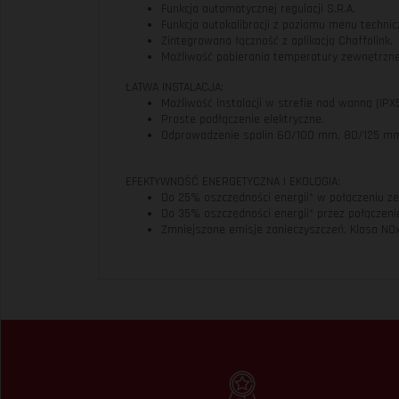
Funkcja automatycznej regulacji S.R.A.
Funkcja autokalibracji z poziomu menu techn
Zintegrowana łączność z aplikacją Chaffolink.
Możliwość pobierania temperatury zewnętrznej
ŁATWA INSTALACJA:
Możliwość instalacji w strefie nad wanną (IPX5
Proste podłączenie elektryczne.
Odprowadzenie spalin 60/100 mm, 80/125 mm
EFEKTYWNOŚĆ ENERGETYCZNA I EKOLOGIA:
Do 25% oszczędności energii* w połączeniu ze 
Do 35% oszczędności energii* przez połączeni
Zmniejszone emisje zanieczyszczeń, Klasa NO