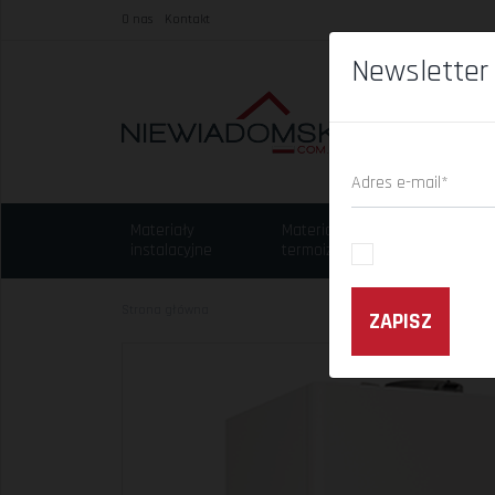
O nas
Kontakt
Newsletter
Adres e-mail*
Materiały
Materiały
Chem
instalacyjne
termoizolacyjne
budo
Strona główna
ZAPISZ