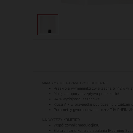
MAKSYMALNE PARAMETRY TECHNICZNE:
Przekroje wymiennika zwiększone o 142% w st
Mniejsze opory przepływu przez kocioł.
94% wydajności sezonowej.
Klasa A + w przypadku podłączenia urządzeń d
Parametry gwarantowane przez TÜV RHEINLA
NAJWYŻSZY KOMFORT:
Współczynnik modulacji1:10.
Elektroniczna kontrola spalania E-burning Sys