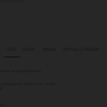
OPIS
OPINIE
MARKA
ZAPYTAJ O PRODUKT
osunku do poprzedniej wersji.
o termoregulacji dostarczanych seryjnie.
ND
tem.