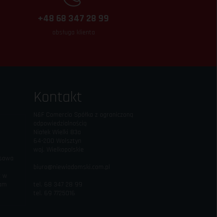
+48 68 347 28 99
obsługa klienta
Kontakt
N&F Comercio Spółka z ograniczoną
odpowiedzialnością
Niałek Wielki 83a
64-200 Wolsztyn
woj. Wielkopolskie
esowa
biuro@niewiadomski.com.pl
c w
iam
tel. 68 347 28 99
tel. 69 7725016