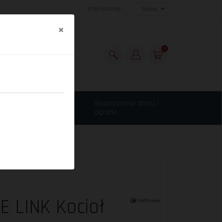
Kraj dostawy:
Polska
×
0
Maszyny budowlane,
Wyposażenie domu i
narzędzia
ogrodu
 LINK Kocioł