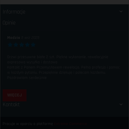
Informacje
Opinie
Madzia
5 wrz 2025
Drzwi przesuwne białe 2 szt. Piękne wykonanie, rewelacyjnie
expresowa wysyłka i dostawa
Kontakt z Panem Przemysławem rewelacja. Pełna profesja i pomoc
w każdym pytaniu. Przepięknie dziękuję i polecam każdemu.
Pozdrawiam serdecznie
WIĘCEJ
Kontakt
Pracuje w oparciu o platformę
Extreme Commerce