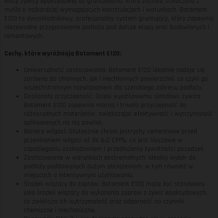
klasy żywicy epoksydowej do gruntowania, która została stworzona z
myślą o najbardziej wymagających konstrukcjach i warunkach. Botament
E120 to dwuskładnikowy, profesjonalny system gruntujący, który zapewnia
niezawodne przygotowanie podłoża pod dalsze etapy prac budowlanych i
remontowych.
Cechy, które wyróżniają Botament E120:
Uniwersalność zastosowania: Botament E120 idealnie nadaje się
zarówno do chłonnych, jak i niechłonnych powierzchni, co czyni go
wszechstronnym rozwiązaniem dla szerokiego zakresu podłoży.
Doskonała przyczepność: Dzięki wyjątkowemu składowi, żywica
Botament E120 zapewnia mocną i trwałą przyczepność do
różnorodnych materiałów, zwiększając efektywność i wytrzymałość
aplikowanych na nią powłok.
Bariera wilgoci: Skutecznie chroni jastrychy cementowe przed
przenikaniem wilgoci aż do 6,0 CM%, co jest kluczowe w
zapobieganiu uszkodzeniom i przedłużeniu żywotności posadzek.
Zastosowanie w warunkach ekstremalnych: Idealny wybór do
podłoży poddawanych dużym obciążeniom, w tym również w
miejscach o intensywnym użytkowaniu.
Środek wiążący do zapraw: Botament E120 może być stosowany
jako środek wiążący do wykonania zapraw z żywic epoksydowych,
co zwiększa ich wytrzymałość oraz odporność na czynniki
chemiczne i mechaniczne.