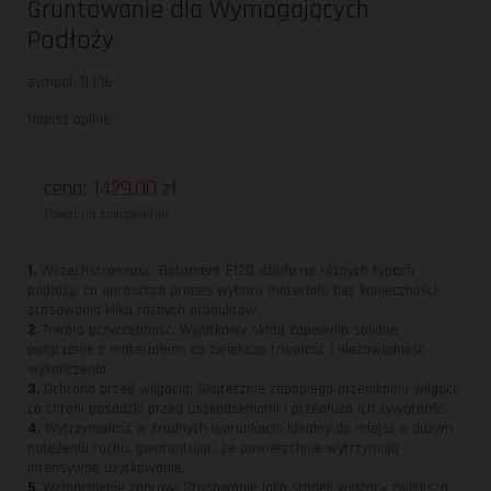
Gruntowanie dla Wymagających
Podłoży
symbol: 11.1.16
Napisz opinię
cena:
1429.00
zł
Towar na zamówienie
1.
Wszechstronność: Botament E120 działa na różnych typach
podłoży, co upraszcza proces wyboru materiału bez konieczności
stosowania kilku różnych produktów.
2.
Trwała przyczepność: Wyjątkowy skład zapewnia solidne
połączenie z materiałem, co zwiększa trwałość i niezawodność
wykończenia.
3.
Ochrona przed wilgocią: Skutecznie zapobiega przenikaniu wilgoci,
co chroni posadzki przed uszkodzeniami i przedłuża ich żywotność.
4.
Wytrzymałość w trudnych warunkach: Idealny do miejsc o dużym
natężeniu ruchu, gwarantując, że powierzchnie wytrzymują
intensywne użytkowanie.
5.
Wzmocnienie zapraw: Stosowanie jako środek wiążący zwiększa