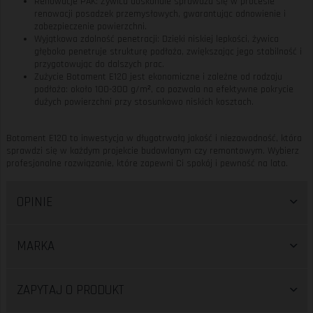
Renowacje PAK: Żywica doskonale sprawdza się w procesie
renowacji posadzek przemysłowych, gwarantując odnowienie i
zabezpieczenie powierzchni.
Wyjątkowa zdolność penetracji: Dzięki niskiej lepkości, żywica
głęboko penetruje strukturę podłoża, zwiększając jego stabilność i
przygotowując do dalszych prac.
Zużycie Botament E120 jest ekonomiczne i zależne od rodzaju
podłoża: około 100-300 g/m², co pozwala na efektywne pokrycie
dużych powierzchni przy stosunkowo niskich kosztach.
Botament E120 to inwestycja w długotrwałą jakość i niezawodność, która
sprawdzi się w każdym projekcie budowlanym czy remontowym. Wybierz
profesjonalne rozwiązanie, które zapewni Ci spokój i pewność na lata.
OPINIE
MARKA
ZAPYTAJ O PRODUKT