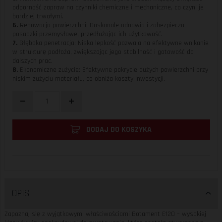
odporność zapraw na czynniki chemiczne i mechaniczne, co czyni je
bardziej trwałymi.
6.
Renowacja powierzchni: Doskonale odnawia i zabezpiecza
posadzki przemysłowe, przedłużając ich użytkowość.
7.
Głęboka penetracja: Niska lepkość pozwala na efektywne wnikanie
w strukturę podłoża, zwiększając jego stabilność i gotowość do
dalszych prac.
8.
Ekonomiczne zużycie: Efektywne pokrycie dużych powierzchni przy
niskim zużyciu materiału, co obniża koszty inwestycji.
DODAJ DO KOSZYKA
OPIS
Zapoznaj się z wyjątkowymi właściwościami Botament E120 – wysokiej