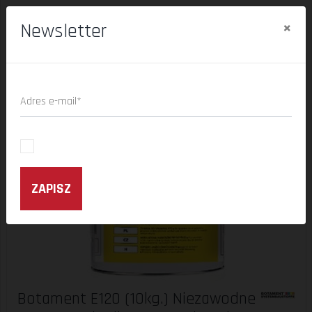
Strona główna
Chemia budowlana
Produkty do naprawy ścian i podłóg
×
Newsletter
Botament E120 (10kg.) Niezawodne Gruntowanie dla Wymagających Podłoży
Adres e-mail*
ZAPISZ
Botament E120 (10kg.) Niezawodne