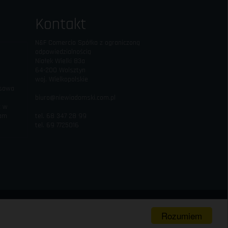
Kontakt
N&F Comercio Spółka z ograniczoną
odpowiedzialnością
Niałek Wielki 83a
64-200 Wolsztyn
woj. Wielkopolskie
esowa
biuro@niewiadomski.com.pl
c w
iam
tel. 68 347 28 99
tel. 69 7725016
Rozumiem