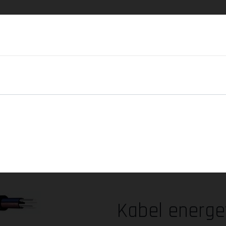
ia
Materiały dekarskie, systemy
Materiały
wlana
zamocowań
elektryczne
Kabel energetyczny YAKY 4x25 SE 1kV
< Poprzedni produkt
Następny produkt >
Kabel energe