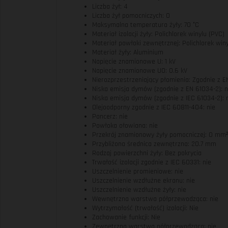
Liczba żył: 4
Liczba żył pomocniczych: 0
Maksymalna temperatura żyły: 70 °C
Materiał izolacji żyły: Polichlorek winylu (PVC)
Materiał powłoki zewnętrznej: Polichlorek winy
Materiał żyły: Aluminium
Napięcie znamionowe U: 1 kV
Napięcie znamionowe U0: 0.6 kV
Nierozprzestrzeniający płomienia: Zgodnie z E
Niska emisja dymów (zgodnie z EN 61034-2): n
Niska emisja dymów (zgodnie z IEC 61034-2): 
Olejoodporny zgodnie z IEC 60811-404: nie
Pancerz: nie
Powłoka ołowiana: nie
Przekrój znamionowy żyły pomocniczej: 0 mm
Przybliżona średnica zewnętrzna: 20.7 mm
Rodzaj powierzchni żyły: Bez pokrycia
Trwałość izolacji zgodnie z IEC 60331: nie
Uszczelnienie promieniowe: nie
Uszczelnienie wzdłużne ekranu: nie
Uszczelnienie wzdłużne żyły: nie
Wewnętrzna warstwa półprzewodząca: nie
Wytrzymałość (trwałość) izolacji: Nie
Zachowanie funkcji: Nie
Zewnętrzna warstwa półprzewodząca: nie