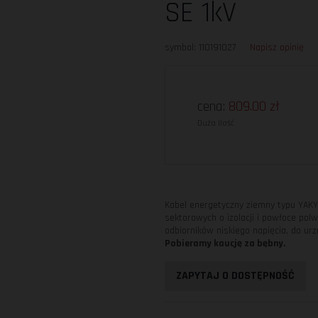
SE 1kV
symbol: 110191027
Napisz opinię
cena:
809.00
zł
Duża ilość
Kabel energetyczny ziemny typu YAK
sektorowych o izolacji i powłoce pol
odbiorników niskiego napięcia, do u
Pobieramy kaucję za bębny.
ZAPYTAJ O DOSTĘPNOŚĆ