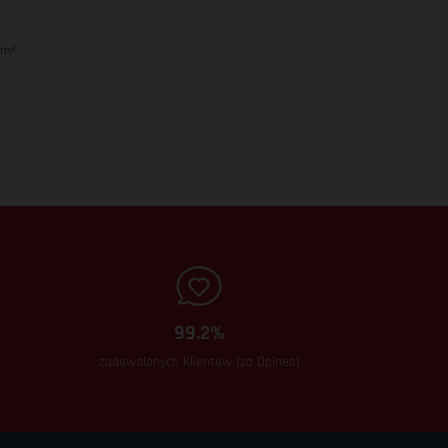
mm²
99.2%
zadowolonych Klientów (za Opineo)