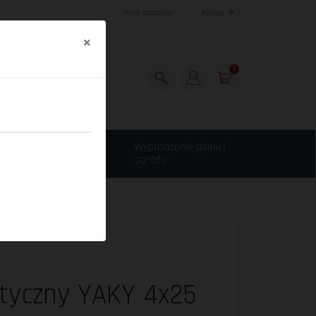
Kraj dostawy:
Polska
×
0
Maszyny budowlane,
Wyposażenie domu i
narzędzia
ogrodu
tyczny YAKY 4x25