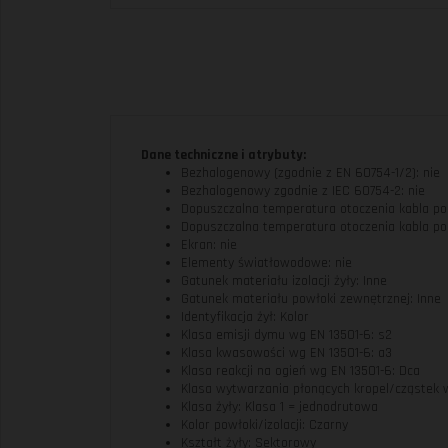
Dane techniczne i atrybuty:
Bezhalogenowy (zgodnie z EN 60754-1/2): nie
Bezhalogenowy zgodnie z IEC 60754-2: nie
Dopuszczalna temperatura otoczenia kabla po m
Dopuszczalna temperatura otoczenia kabla pod
Ekran: nie
Elementy światłowodowe: nie
Gatunek materiału izolacji żyły: Inne
Gatunek materiału powłoki zewnętrznej: Inne
Identyfikacja żył: Kolor
Klasa emisji dymu wg EN 13501-6: s2
Klasa kwasowości wg EN 13501-6: a3
Klasa reakcji na ogień wg EN 13501-6: Dca
Klasa wytwarzania płonących kropel/cząstek w
Klasa żyły: Klasa 1 = jednodrutowa
Kolor powłoki/izolacji: Czarny
Kształt żyły: Sektorowy