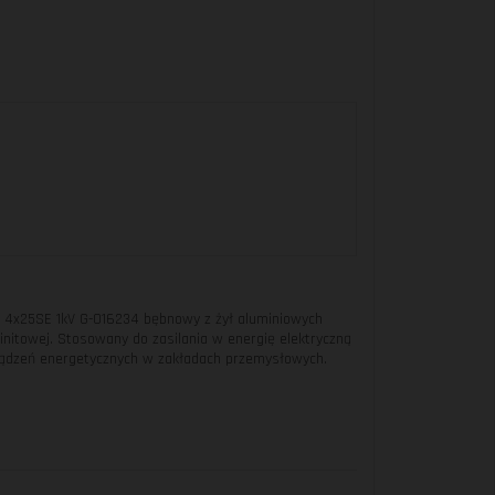
Y 4x25SE 1kV G-016234 bębnowy z żył aluminiowych
winitowej. Stosowany do zasilania w energię elektryczną
rządzeń energetycznych w zakładach przemysłowych.