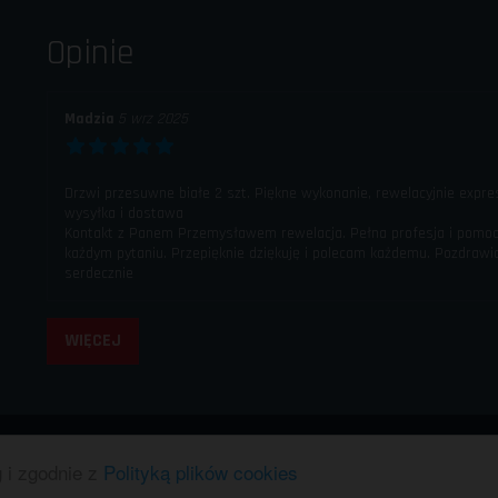
Opinie
Madzia
5 wrz 2025
Drzwi przesuwne białe 2 szt. Piękne wykonanie, rewelacyjnie expr
wysyłka i dostawa
Kontakt z Panem Przemysławem rewelacja. Pełna profesja i pomo
każdym pytaniu. Przepięknie dziękuję i polecam każdemu. Pozdraw
serdecznie
WIĘCEJ
g i zgodnie z
Polityką plików cookies