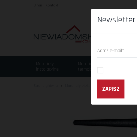
O nas
Kontakt
Newsletter
Adres e-mail*
Materiały
Materiały
Chem
instalacyjne
termoizolacyjne
budo
Strona główna
Materiały elektryczne
Kable i przewody
ZAPISZ