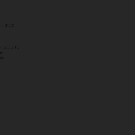
lu (PVC)
N 60332-1-2
ie
nie
²