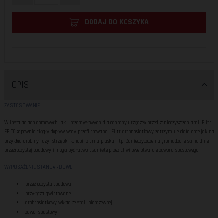
DODAJ DO KOSZYKA
OPIS
ZASTOSOWANIE
W instalacjach domowych jak i przemysłowych dla ochrony urządzeń przed zanieczyszczeniami. Filtr
FF 06 zapewnia ciągły dopływ wody przefiltrowanej. Filtr drobnosiatkowy zatrzymuje ciała obce jak na
przykład drobiny rdzy, strzępki konopi, ziarna piasku, itp. Zanieczyszczenia gromadzone są na dnie
przeźroczystej obudowy i mogą być łatwo usunięte przez chwilowe otwarcie zaworu spustowego.
WYPOSAŻENIE STANDARDOWE
przeźroczysta obudowa
przyłącza gwintowane
drobnosiatkowy wkład ze stali nierdzewnej
zawór spustowy