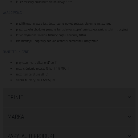
klucz oczkowy do odkręcania obudowy filtra
WŁAŚCIWOŚCI
przefiltrowana woda jest dostarczana nawet podczas płukania wstecznego
przeźroczysta obudowa pozwala kontrolować stopień zanieczyszczenia sitaki filtracyjnej
łatwa wymiana wkładu filtracyjnego i obudowy filtra
konserwacja i naprawy bez konieczności demontażu urządzenia
DANE TECHNICZNE
przyłącze hydrauliczne ½’’ do 1’’
max. ciśnienie robocze 16 bar ( 1,6 MPa )
max. temperatura 38° C
siatka fi ltracyjna 105/135 μm
OPINIE
MARKA
ZAPYTAJ O PRODUKT