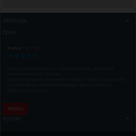
Informacje
Opinie
Madzia
5 wrz 2025
Drzwi przesuwne białe 2 szt. Piękne wykonanie, rewelacyjnie
expresowa wysyłka i dostawa
Kontakt z Panem Przemysławem rewelacja. Pełna profesja i pomoc
w każdym pytaniu. Przepięknie dziękuję i polecam każdemu.
Pozdrawiam serdecznie
WIĘCEJ
Kontakt