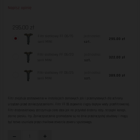
Napisz opinię
295.00 zł
Filtr siatkowy FF 06/15
jednostka:
295.00 zł
serii MINI
szt.
Filtr siatkowy FF 06/20
jednostka:
322.00 zł
serii MINI
szt.
Filtr siatkowy FF 06/25
jednostka:
389.00 zł
serii MINI
szt.
Filtr znajduje zastosowanie w instalacjach domowych jak i przemysłowych dla ochrony
urządzeń przed zanieczyszczeniami. Filtr FF 06 zapewnia ciągły dopływ wody przefiltrowanej.
Filtr drobnosiatkowy zatrzymuje ciała obce jak na przykład drobiny rdzy, strzępki konopi,
ziarna piasku, itp. Zanieczyszczenia gromadzone są na dnie przeźroczystej obudowy i mogą
być łatwo usunięte przez chwilowe otwarcie zaworu spustowego.