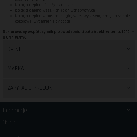
izolacja cieplna ościeży okiennych
izolacja cieplna wszelkich ścian warstwowych
izolacja cieplna w postaci ciągłej warstwy zewnętrznej na ścianie
cokołowej wypełnienie dylatacji
Deklarowany współczynnik przewodzenia ciepła λdekl. w temp. 10°C
=
0,044 W/mK
OPINIE
MARKA
ZAPYTAJ O PRODUKT
Informacje
Opinie