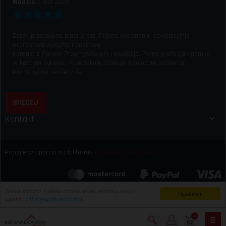
Madzia
5 wrz 2025
Drzwi przesuwne białe 2 szt. Piękne wykonanie, rewelacyjnie
expresowa wysyłka i dostawa
Kontakt z Panem Przemysławem rewelacja. Pełna profesja i pomoc
w każdym pytaniu. Przepięknie dziękuję i polecam każdemu.
Pozdrawiam serdecznie
WIĘCEJ
Kontakt
Pracuje w oparciu o platformę
Extreme Commerce
Strona korzysta z plików cookies w celu realizacji usług i
Rozumiem
zgodnie z
Polityką plików cookies
0