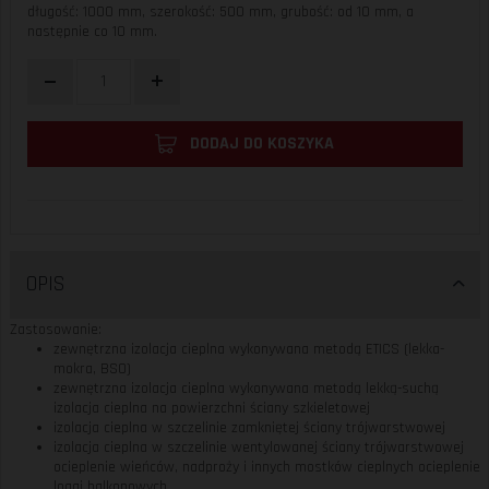
długość: 1000 mm, szerokość: 500 mm, grubość: od 10 mm, a
następnie co 10 mm.
DODAJ DO KOSZYKA
OPIS
Zastosowanie:
zewnętrzna izolacja cieplna wykonywana metodą ETICS (lekka-
mokra, BSO)
zewnętrzna izolacja cieplna wykonywana metodą lekką-suchą
izolacja cieplna na powierzchni ściany szkieletowej
izolacja cieplna w szczelinie zamkniętej ściany trójwarstwowej
izolacja cieplna w szczelinie wentylowanej ściany trójwarstwowej
ocieplenie wieńców, nadproży i innych mostków cieplnych ocieplenie
loggi balkonowych