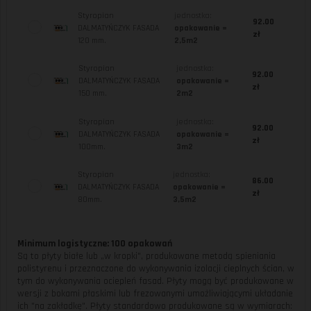
Styropian
jednostka:
92.00
DALMATYŃCZYK FASADA
opakowanie =
zł
120 mm.
2,5m2
Styropian
jednostka:
92.00
DALMATYŃCZYK FASADA
opakowanie =
zł
150 mm.
2m2
Styropian
jednostka:
92.00
DALMATYŃCZYK FASADA
opakowanie =
zł
100mm.
3m2
Styropian
jednostka:
86.00
DALMATYŃCZYK FASADA
opakowanie =
zł
80mm.
3,5m2
Minimum logistyczne: 100 opakowań
Są to płyty białe lub „w kropki", produkowane metodą spieniania
polistyrenu i przeznaczone do wykonywania izolacji cieplnych ścian, w
tym do wykonywania ociepleń fasad. Płyty mogą być produkowane w
wersji z bokami płaskimi lub frezowanymi umożliwiającymi układanie
ich "na zakładkę". Płyty standardowo produkowane są w wymiarach: