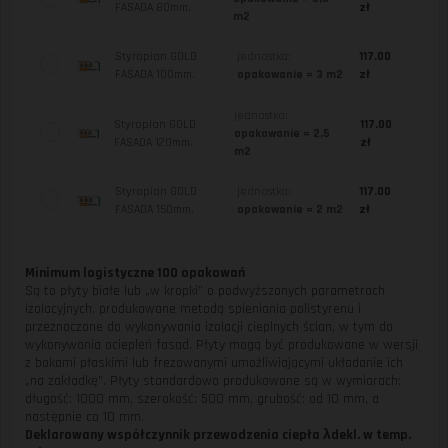
FASADA 80mm.
zł
m2
Styropian GOLD
jednostka:
117.00
FASADA 100mm.
opakowanie = 3 m2
zł
jednostka:
Styropian GOLD
117.00
opakowanie = 2,5
FASADA 120mm.
zł
m2
Styropian GOLD
jednostka:
117.00
FASADA 150mm.
opakowanie = 2 m2
zł
Minimum logistyczne 100 opakowań
Są to płyty białe lub „w kropki” o podwyższonych parametrach
izolacyjnych, produkowane metodą spieniania polistyrenu i
przeznaczone do wykonywania izolacji cieplnych ścian, w tym do
wykonywania ociepleń fasad. Płyty mogą być produkowane w wersji
z bokami płaskimi lub frezowanymi umożliwiającymi układanie ich
„na zakładkę”. Płyty standardowo produkowane są w wymiarach:
długość: 1000 mm, szerokość: 500 mm, grubość: od 10 mm, a
następnie co 10 mm.
Deklarowany współczynnik przewodzenia ciepła λdekl. w temp.