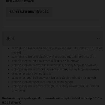
10°C = 0,038 W/m*K
ZAPYTAJ O DOSTĘPNOŚĆ
OPIS
zewnętrzna izolacja cieplna wykonywana metodą ETICS (BSO, lekka-
mokra)
zewnętrzna izolacja cieplna wykonywana metodą lekką-suchą
izolacja cieplna na powierzchni ściany szkieletowej
izolacja cieplna w szczelinie zamkniętej ściany trójwar-stwowej
izolacja cieplna w szczelinie wentylowanej ściany trójwarstwowej
ocieplenie wieńców, nadproży
ocieplenie loggi balkonowych izolacja cieplna ościeży okiennych
izolacja cieplna wszelkich ścian warstwowych
izolacja cieplna w postaci ciągłej warstwy zewnętrznej na ścianie
cokołowej
Deklarowany współczynnik przewodzenia ciepła λdekl. w temp. 10°C =
0,038 W/m*K