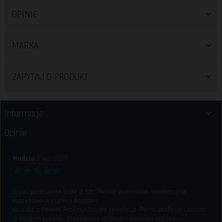
OPINIE
MARKA
ZAPYTAJ O PRODUKT
Informacje
Opinie
Madzia
5 wrz 2025
Drzwi przesuwne białe 2 szt. Piękne wykonanie, rewelacyjnie
expresowa wysyłka i dostawa
Kontakt z Panem Przemysławem rewelacja. Pełna profesja i pomoc
w każdym pytaniu. Przepięknie dziękuję i polecam każdemu.