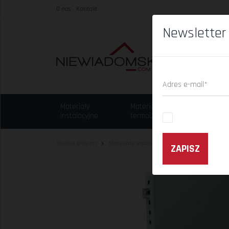
O nas
Kontakt
Newsletter
Adres e-mail*
Materiały
Materiały
Chem
instalacyjne
termoizolacyjne
budo
Strona główna
Materiały instalacyjne
Wentylacje prze
ZAPISZ