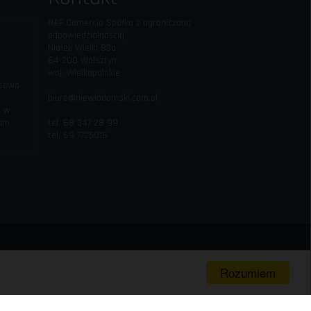
N&F Comercio Spółka z ograniczoną
odpowiedzialnością
Niałek Wielki 83a
64-200 Wolsztyn
woj. Wielkopolskie
esowa
biuro@niewiadomski.com.pl
c w
iam
tel. 68 347 28 99
tel. 69 7725016
Rozumiem