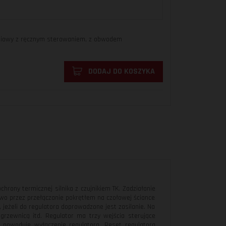
niowy z ręcznym sterowaniem, z obwodem
DODAJ DO KOSZYKA
ony termicznej silnika z czujnikiem TK. Zadziałanie
kowo przez przełączanie pokrętłem na czołowej ściance
 jeżeli do regulatora doprowadzone jest zasilanie. Na
agrzewnicą itd. Regulator ma trzy wejścia sterujące
) powoduje wyłączenie regulatora. Reset regulatora