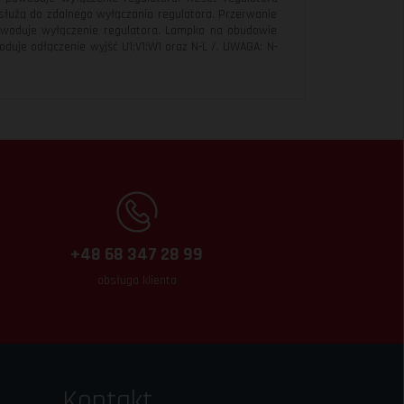
służą do zdalnego wyłączania regulatora. Przerwanie
powoduje wyłączenie regulatora. Lampka na obudowie
oduje odłączenie wyjść U1;V1;W1 oraz N-L /. UWAGA: N-
+48 68 347 28 99
obsługa klienta
Kontakt