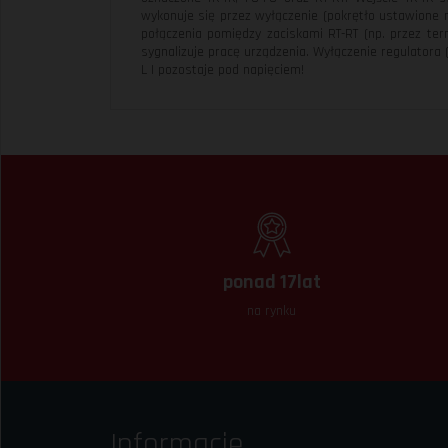
wykonuje się przez wyłączenie (pokrętło ustawione 
połączenia pomiędzy zaciskami RT-RT (np. przez te
sygnalizuje pracę urządzenia. Wyłączenie regulatora 
L | pozostaje pod napięciem!
ponad 17lat
na rynku
Informacje