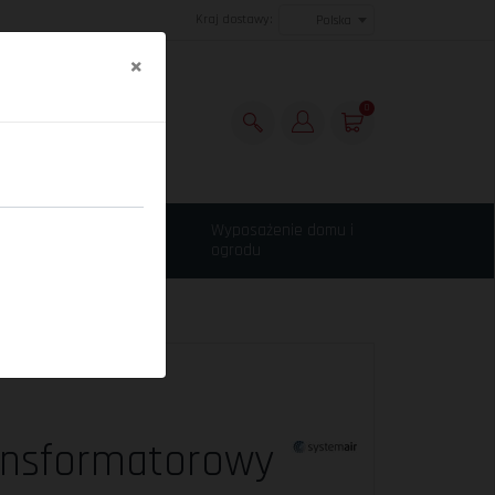
Kraj dostawy:
Polska
×
0
Maszyny budowlane,
Wyposażenie domu i
narzędzia
ogrodu
ansformatorowy