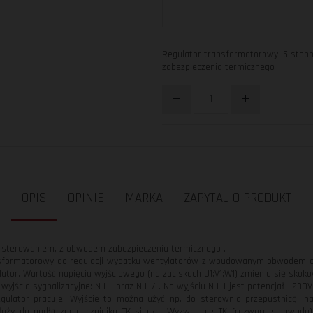
Regulator transformatorowy, 5 stop
zabezpieczenia termicznego
OPIS
OPINIE
MARKA
ZAPYTAJ O PRODUKT
 sterowaniem, z obwodem zabezpieczenia termicznego .
nsformatorowy do regulacji wydatku wentylatorów z wbudowanym obwodem ochr
lator. Wartość napięcia wyjściowego (na zaciskach U1;V1;W1) zmienia się sko
ścia sygnalizacyjne: N-L | oraz N-L / . Na wyjściu N-L | jest potencjał ~230V,
egulator pracuje. Wyjście to można użyć np. do sterownia przepustnicą, n
służy do podłączania czujnika TK silnika. Wyzwolenie TK (rozwarcie obwodu