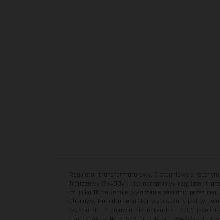
Regulator transformatorowy, 5 stopniowy z ręcznym
Trójfazowy (3x400V), pięciostopniowy regulator tra
czujnika TK powoduje wyłączenie zasilania przez regu
obudowy. Ponadto regulator wyposażony jest w dwa wyj
wyjściu N-L / pojawia się potencjał ~230V jeżeli r
oznaczone TK-TK, FS-FS oraz RT-RT. Wejście TK-TK 