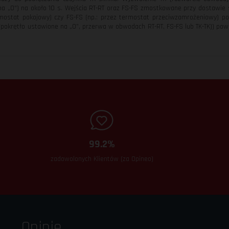
na „0”) na około 10 s. Wejścia RT-RT oraz FS-FS zmostkowane przy dostawie 
rmostat pokojowy) czy FS-FS (np.: przez termostat przeciwzamrożeniowy) 
(pokrętło ustawione na „0”, przerwa w obwodach RT-RT, FS-FS lub TK-TK)) pow
99.2%
zadowolonych Klientów (za Opineo)
Opinie