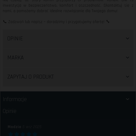
Nie czekaj, aż stary komin przysporzy Ci problemów. Konekt UNI to
inwestycja w bezpieczeństwo, komfort i oszczędność. Skontaktuj się z
nami, a pomożemy dobrać idealne rozwiązanie dla Twojego domu!
📞 Zadzwoń lub napisz – doradzimy i przygotujemy ofertę! 🔧
OPINIE
MARKA
ZAPYTAJ O PRODUKT
Informacje
Opinie
Madzia
5 wrz 2025