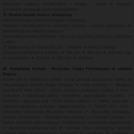
Niezrażony wilgocią, kondensatem i korozją – nawet w trudnych
warunkach zachowuje pełną funkcjonalność.
🏗️
Montaż Szybki, Prosty i Elastyczny
Lekka konstrukcja ułatwia transport i instalację.
Możliwość posadowienia na zewnątrz budynku – idealne rozwiązanie do
modernizacji lub nowych inwestycji.
Doskonałe tłumienie dźwięków – ciesz się ciszą, bez uciążliwych odgłosów
z kotła.
📏 Dopasowany do Twoich Potrzeb – Średnice na Każdą Instalację
Dostępne standardowe średnice: 🔹 160 mm 🔹 180 mm 🔹 200 mm oraz
na zamówienie: 🔹 220 mm 🔹 250 mm 🔹 300 mm
🧩
Kompletny System – Wszystko, Czego Potrzebujesz w Jednym
Miejscu
Konekt UNI to modułowy system, który pozwala dostosować komin do
indywidualnych potrzeb Twojej instalacji. W skład wchodzą: ✅ Obudowa
komina (PK, PKW, PKW2) – solidna ochrona i estetyczny wygląd. ✅ Rury –
wykonane z najwyższej jakości materiałów, gwarantujące trwałość. ✅
Deflektor – poprawia ciąg i chroni przed opadami. ✅ Wełna izolacyjna –
zapewnia termiczną ochronę i bezpieczeństwo. ✅ Trójniki (45° i 90°) –
elastyczne rozwiązania dla każdej instalacji. ✅ Wyczystka, odkraplacz,
kolanko odskraplacza – ułatwiają konserwację i utrzymanie czystości. ✅
Kratka, drzwiczki, płyta czołowa – funkcjonalne i estetyczne wykończenie.
✅ Akcesoria montażowe (klej do ceramiki, sznur ceramiczny, szalunek
tracony, płyta przykrywająca) – wszystko, co niezbędne do szybkiego i