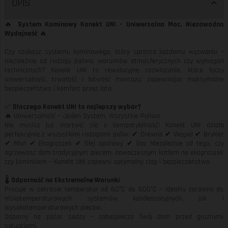
OPIS
🔥
System Kominowy Konekt UNI – Uniwersalna Moc, Niezawodna
Wydajność
🔥
Czy szukasz systemu kominowego, który sprosta każdemu wyzwaniu –
niezależnie od rodzaju paliwa, warunków atmosferycznych czy wymagań
technicznych? Konekt UNI to rewolucyjne rozwiązanie, które łączy
uniwersalność, trwałość i łatwość montażu, zapewniając maksymalne
bezpieczeństwo i komfort przez lata.
✅
Dlaczego Konekt UNI to najlepszy wybór?
🔥 Uniwersalność – Jeden System, Wszystkie Paliwa
Nie musisz już martwić się o kompatybilność! Konekt UNI działa
perfekcyjnie z wszystkimi rodzajami paliw: ✔ Drewno ✔ Węgiel ✔ Brykiet
✔ Miał ✔ Ekogroszek ✔ Olej opałowy ✔ Gaz Niezależnie od tego, czy
ogrzewasz dom tradycyjnym piecem, nowoczesnym kotłem na ekogroszek
czy kominkiem – Konekt UNI zapewni optymalny ciąg i bezpieczeństwo.
🌡️
Odporność na Ekstremalne Warunki
Pracuje w zakresie temperatur od 60°C do 600°C – idealny zarówno do
niskotemperaturowych systemów kondensacyjnych, jak i
wysokotemperaturowych pieców.
Odporny na pożar sadzy – zabezpiecza Twój dom przed groźnymi
sytuacjami.