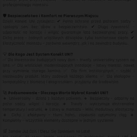
profesjonalnego montażu.
🛡️
Bezpieczeństwo i Komfort na Pierwszym Miejscu
Dzięki Konekt UNI zyskujesz: ✔ Pełną ochronę przed pożarem sadzy –
spokojny sen, bez obaw o bezpieczeństwo. ✔ Długą żywotność –
odporność na korozję i wilgoć gwarantuje lata bezawaryjnej pracy. ✔
Cichą pracę – żadnych uciążliwych dźwięków, tylko komfortowe ciepło. ✔
Elastyczność montażu – zarówno wewnątrz, jak i na zewnątrz budynku.
💡
Dla Kogo Jest System Konekt UNI?
✅ Dla inwestorów budujących nowy dom – trwały, uniwersalny system na
lata. ✅ Dla właścicieli modernizujących instalację – łatwy montaż, nawet
przy wymianie starego komina. ✅ Dla firm instalacyjnych – szybki i
niezawodny produkt, który zadowoli każdego klienta. ✅ Dla ekologów –
kompatybilny z biomasą i ekogroszkiem, przyjazny dla środowiska.
🚀
Podsumowanie – Dlaczego Warto Wybrać Konekt UNI?
🔹 Uniwersalny – działa z każdym paliwem. 🔹 Bezpieczny – odporny na
pożar sadzy, wilgoć i korozję. 🔹 Trwały – wytrzymuje ekstremalne
temperatury i warunki. 🔹 Łatwy w montażu – lekki, modułowy, elastyczny.
🔹 Cichy i efektywny – tłumi hałas, zapewnia optymalny ciąg. 🔹
Kompletny – wszystkie elementy dostępne w jednym systemie.
🛒 Zamów Już Dziś i Ciesz Się Spokojem na Lata!