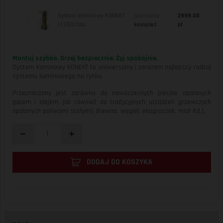
System kominowy KONEKT
jednostka:
3999.00
Fi 200/14m.
komplet
zł
Montuj szybko. Grzej bezpiecznie. Żyj spokojnie.
System Kominowy KONEKT to uniwersalny i zarazem najlepszy rodzaj
systemu kominowego na rynku.
Przeznaczony jest zarówno do nowoczesnych pieców opalanych
gazem i olejem, jak również do tradycyjnych urządzeń grzewczych
opalanych paliwami stałymi( drewno, węgiel, ekogroszek, miał itd.).
DODAJ DO KOSZYKA