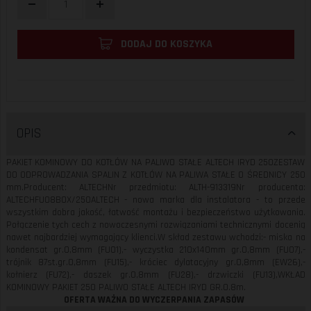
DODAJ DO KOSZYKA
OPIS
PAKIET KOMINOWY DO KOTŁÓW NA PALIWO STAŁE ALTECH IRYD 250ZESTAW
DO ODPROWADZANIA SPALIN Z KOTŁÓW NA PALIWA STAŁE O ŚREDNICY 250
mm.Producent: ALTECHNr przedmiotu: ALTH-913319Nr producenta:
ALTECHFU08BOX/250ALTECH - nowa marka dla instalatora - to przede
wszystkim dobra jakość, łatwość montażu i bezpieczeństwo użytkowania.
Połączenie tych cech z nowoczesnymi rozwiązaniami technicznymi docenią
nawet najbardziej wymagający klienci.W skład zestawu wchodzi:- miska na
kondensat gr.0,8mm (FU01),- wyczystka 210x140mm gr.0,8mm (FU07),-
trójnik 87st.gr.0,8mm (FU15),- króciec dylatacyjny gr.0,8mm (EW26),-
kołnierz (FU72),- daszek gr.0,8mm (FU28),- drzwiczki (FU13),WKŁAD
KOMINOWY PAKIET 250 PALIWO STAŁE ALTECH IRYD GR.0.8m.
OFERTA WAŻNA DO WYCZERPANIA ZAPASÓW