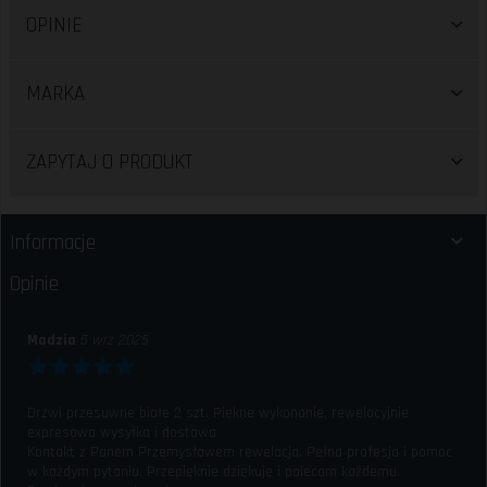
OPINIE
MARKA
ZAPYTAJ O PRODUKT
Informacje
Opinie
Madzia
5 wrz 2025
Drzwi przesuwne białe 2 szt. Piękne wykonanie, rewelacyjnie
expresowa wysyłka i dostawa
Kontakt z Panem Przemysławem rewelacja. Pełna profesja i pomoc
w każdym pytaniu. Przepięknie dziękuję i polecam każdemu.