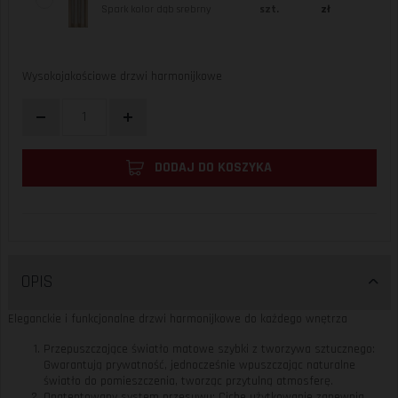
Spark kolor dąb srebrny
szt.
zł
Wysokojakościowe drzwi harmonijkowe
DODAJ DO KOSZYKA
OPIS
Eleganckie i funkcjonalne drzwi harmonijkowe do każdego wnętrza
Przepuszczające światło matowe szybki z tworzywa sztucznego:
Gwarantują prywatność, jednocześnie wpuszczając naturalne
światło do pomieszczenia, tworząc przytulną atmosferę.
Opatentowany system przesuwu: Ciche użytkowanie zapewnia