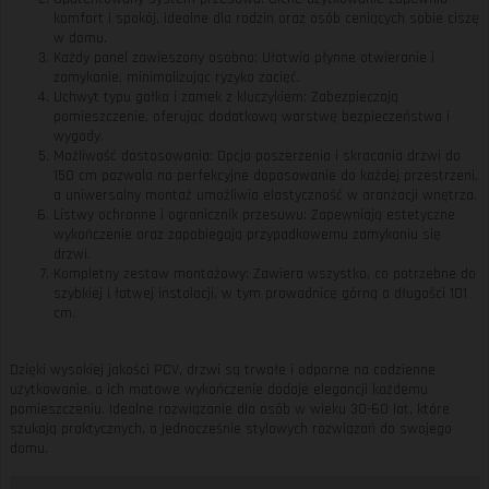
komfort i spokój, idealne dla rodzin oraz osób ceniących sobie ciszę
w domu.
Każdy panel zawieszony osobno: Ułatwia płynne otwieranie i
zamykanie, minimalizując ryzyko zacięć.
Uchwyt typu gałka i zamek z kluczykiem: Zabezpieczają
pomieszczenie, oferując dodatkową warstwę bezpieczeństwa i
wygody.
Możliwość dostosowania: Opcja poszerzenia i skracania drzwi do
150 cm pozwala na perfekcyjne dopasowanie do każdej przestrzeni,
a uniwersalny montaż umożliwia elastyczność w aranżacji wnętrza.
Listwy ochronne i ogranicznik przesuwu: Zapewniają estetyczne
wykończenie oraz zapobiegają przypadkowemu zamykaniu się
drzwi.
Kompletny zestaw montażowy: Zawiera wszystko, co potrzebne do
szybkiej i łatwej instalacji, w tym prowadnicę górną o długości 101
cm.
Dzięki wysokiej jakości PCV, drzwi są trwałe i odporne na codzienne
użytkowanie, a ich matowe wykończenie dodaje elegancji każdemu
pomieszczeniu. Idealne rozwiązanie dla osób w wieku 30-60 lat, które
szukają praktycznych, a jednocześnie stylowych rozwiązań do swojego
domu.