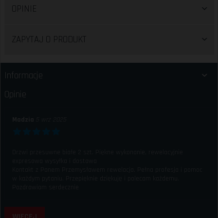
OPINIE
ZAPYTAJ O PRODUKT
Informacje
Opinie
Madzia
5 wrz 2025
Drzwi przesuwne białe 2 szt. Piękne wykonanie, rewelacyjnie
expresowa wysyłka i dostawa
Kontakt z Panem Przemysławem rewelacja. Pełna profesja i pomoc
w każdym pytaniu. Przepięknie dziękuję i polecam każdemu.
Pozdrawiam serdecznie
WIĘCEJ