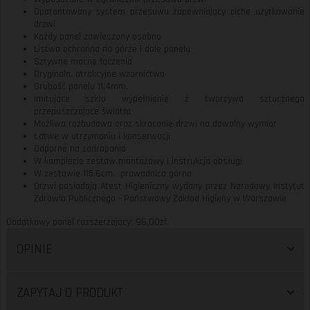
Opatentowany system przesuwu zapewniający ciche użytkowanie
drzwi
Każdy panel zawieszony osobno
Listwa ochronna na górze i dole panelu
Sztywne mocne łączenia
Oryginaln, atrakcyjne wzornictwo
Grubość panelu 11,4mm.
Imitujące szkło wypełnienie z tworzywa sztucznego
przepuszczające światło
Możliwa rozbudowa oraz skracanie drzwi na dowolny wymiar
Łatwe w utrzymaniu i konserwacji
Odporne na zadrapania
W komplecie zestaw montażowy i instrukcja obsługi
W zestawie 115,6cm. prowadnica górna
Drzwi posiadają Atest Higieniczny wydany przez Narodowy Instytut
Zdrowia Publicznego - Państwowy Zakład Higieny w Warszawie
Dodatkowy panel rozszerzający: 96,00zł.
OPINIE
ZAPYTAJ O PRODUKT