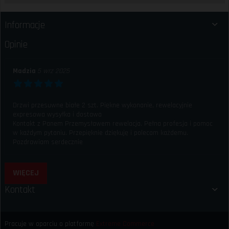
Informacje
Opinie
Madzia
5 wrz 2025
Drzwi przesuwne białe 2 szt. Piękne wykonanie, rewelacyjnie
expresowa wysyłka i dostawa
Kontakt z Panem Przemysławem rewelacja. Pełna profesja i pomoc
w każdym pytaniu. Przepięknie dziękuję i polecam każdemu.
Pozdrawiam serdecznie
WIĘCEJ
Kontakt
Pracuje w oparciu o platformę
Extreme Commerce