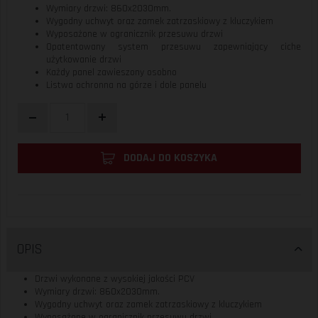
Wymiary drzwi: 860x2030mm.
Wygodny uchwyt oraz zamek zatrzaskiowy z kluczykiem
Wyposażone w ogranicznik przesuwu drzwi
Opatentowany system przesuwu zapewniający ciche
użytkowanie drzwi
Każdy panel zawieszony osobno
Listwa ochronna na górze i dole panelu
DODAJ DO KOSZYKA
OPIS
Drzwi wykonane z wysokiej jakości PCV
Wymiary drzwi: 860x2030mm.
Wygodny uchwyt oraz zamek zatrzaskiowy z kluczykiem
Wyposażone w ogranicznik przesuwu drzwi